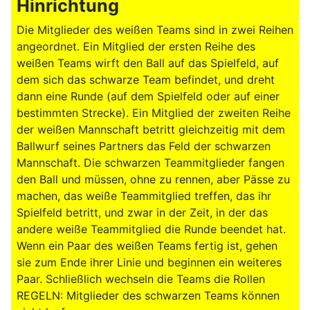
Hinrichtung
Die Mitglieder des weißen Teams sind in zwei Reihen
angeordnet. Ein Mitglied der ersten Reihe des
weißen Teams wirft den Ball auf das Spielfeld, auf
dem sich das schwarze Team befindet, und dreht
dann eine Runde (auf dem Spielfeld oder auf einer
bestimmten Strecke). Ein Mitglied der zweiten Reihe
der weißen Mannschaft betritt gleichzeitig mit dem
Ballwurf seines Partners das Feld der schwarzen
Mannschaft. Die schwarzen Teammitglieder fangen
den Ball und müssen, ohne zu rennen, aber Pässe zu
machen, das weiße Teammitglied treffen, das ihr
Spielfeld betritt, und zwar in der Zeit, in der das
andere weiße Teammitglied die Runde beendet hat.
Wenn ein Paar des weißen Teams fertig ist, gehen
sie zum Ende ihrer Linie und beginnen ein weiteres
Paar. Schließlich wechseln die Teams die Rollen
REGELN: Mitglieder des schwarzen Teams können