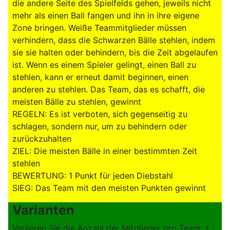
die andere Seite des Spielfelds gehen, jeweils nicht
mehr als einen Ball fangen und ihn in ihre eigene
Zone bringen. Weiße Teammitglieder müssen
verhindern, dass die Schwarzen Bälle stehlen, indem
sie sie halten oder behindern, bis die Zeit abgelaufen
ist. Wenn es einem Spieler gelingt, einen Ball zu
stehlen, kann er erneut damit beginnen, einen
anderen zu stehlen. Das Team, das es schafft, die
meisten Bälle zu stehlen, gewinnt
REGELN: Es ist verboten, sich gegenseitig zu
schlagen, sondern nur, um zu behindern oder
zurückzuhalten
ZIEL: Die meisten Bälle in einer bestimmten Zeit
stehlen
BEWERTUNG: 1 Punkt für jeden Diebstahl
SIEG: Das Team mit den meisten Punkten gewinnt
Varianten
Variieren Sie die Anzahl der Mitglieder pro Team: z.