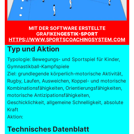
MIT DER SOFTWARE ERSTELLTE
GRAFIKEN
GESTIK-SPORT
HTTPS://WWW.SPORTSCOACHINGSYSTEM.COM
Typ und Aktion
Typologie: Bewegungs- und Sportspiel für Kinder,
Gymnastikball-Kampfspiele
Ziel: grundlegende körperlich-motorische Aktivität,
Rugby, Laufen, Ausweichen, Koppel- und motorische
Kombinationsfähigkeiten, Orientierungsfähigkeiten,
motorische Antizipationsfähigkeiten,
Geschicklichkeit, allgemeine Schnelligkeit, absolute
Kraft
Aktion:
Technisches Datenblatt