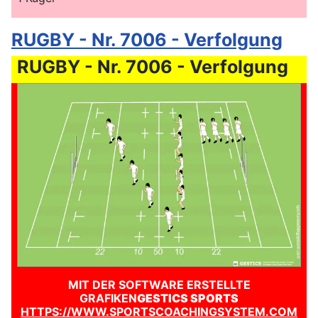
RUGBY - Nr. 7006 - Verfolgung
RUGBY - Nr. 7006 - Verfolgung
MIT DER SOFTWARE ERSTELLTE
GRAFIKEN
GESTICS SPORTS
HTTPS://WWW.SPORTSCOACHINGSYSTEM.COM