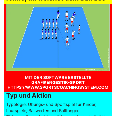
MIT DER SOFTWARE ERSTELLTE
GRAFIKEN
GESTIK-SPORT
HTTPS://WWW.SPORTSCOACHINGSYSTEM.COM
Typ und Aktion
Typologie: Übungs- und Sportspiel für Kinder,
Laufspiele, Ballwerfen und Ballfangen