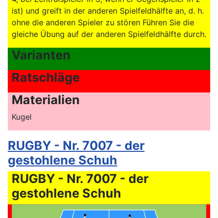
ist) und greift in der anderen Spielfeldhälfte an, d. h.
ohne die anderen Spieler zu stören Führen Sie die
gleiche Übung auf der anderen Spielfeldhälfte durch.
Varianten
Ratschläge
Materialien
Kugel
RUGBY - Nr. 7007 - der
gestohlene Schuh
RUGBY - Nr. 7007 - der
gestohlene Schuh