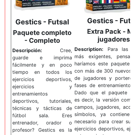
Gestics - Futs
Gestics - Futsal
Extra Pack -
M
Paquete completo
jugadores
- Completo
Description:
Para las p
Descripción:
Cree,
más exigentes, pensa
guarde e imprima
haríamos este paquete a
fácilmente y en poco
con más de 300 nuevos 
tiempo en todos los
de jugadores y porteros
ejercicios deportivos,
fases de entrenamiento 
ejercicios y
Dado que el paquete co
entrenamientos
es decir, la versión comp
deportivos, tutoriales,
campos, jugadores, acce
técnicas y tácticas de
símbolos, ya contiene 
fútbol sala.
Eres
necesario para crear sus
entrenador, orador o
ejercicios deportivos, eje
profesor?
Gestics es la