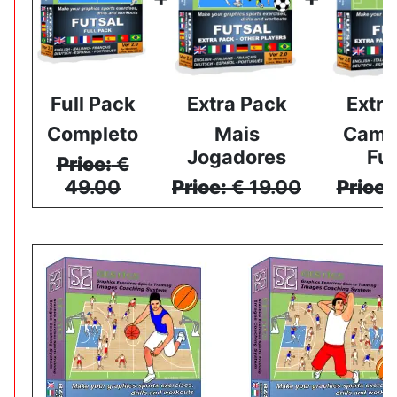
Full Pack
Extra Pack
Extra
Completo
Mais
Camp
Jogadores
Fút
Price:
€
49.00
Price:
€ 19.00
Price: