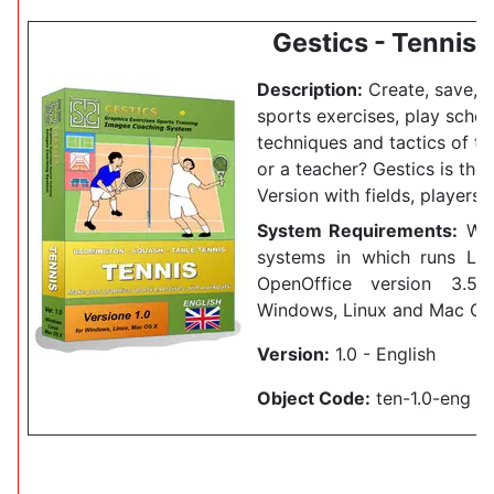
Gestics - Tennis 
Description:
Create, save, a
sports exercises, play scheme
techniques and tactics of te
or a teacher? Gestics is the 
Version with fields, players
System Requirements:
Wor
systems in which runs Lib
OpenOffice version 3.5 
Windows, Linux and Mac OS
Version:
1.0 - English
Object Code:
ten-1.0-eng