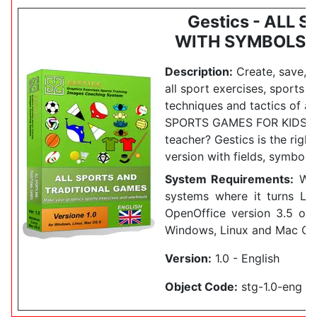
Gestics - ALL 
WITH SYMBOLS - 
Description:
Create, save, a
all sport exercises, sports dri
techniques and tactics of 
SPORTS GAMES FOR KIDS.
teacher?
Gestics is the righ
version with fields, symbols
System Requirements:
Wor
systems where it turns Lib
OpenOffice version 3.5 or 
Windows, Linux and Mac OS
Version:
1.0 - English
Object Code:
stg-1.0-eng