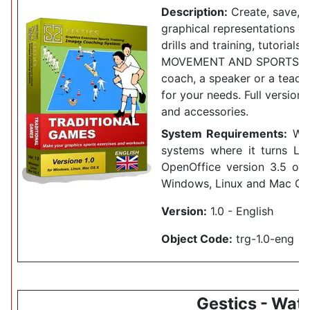
Description:
Create, save, a
graphical representations o
drills and training, tutorials
MOVEMENT AND SPORTS G
coach, a speaker or a teac
for your needs.
Full version 
and accessories.
System Requirements:
Wor
systems where it turns Lib
OpenOffice version 3.5 or 
Windows, Linux and Mac OS
Version:
1.0 - English
Object Code:
trg-1.0-eng
Gestics - Wate