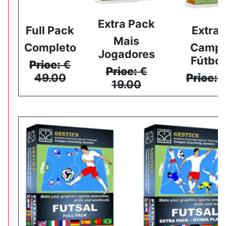
Extra Pack
Full Pack
Extra 
Mais
Completo
Campo
Jogadores
Fútbol
Price:
€
Price:
€
49.00
Price:
€
19.00