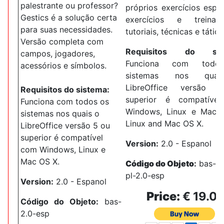
palestrante ou professor?
próprios exercícios espor
Gestics é a solução certa
exercícios e treiname
para suas necessidades.
tutoriais, técnicas e tática
Versão completa com
Requisitos do sis
campos, jogadores,
Funciona com todo
acessórios e símbolos.
sistemas nos qua
LibreOffice versão
Requisitos do sistema:
superior é compatíve
Funciona com todos os
Windows, Linux e Mac 
sistemas nos quais o
Linux and Mac OS X.
LibreOffice versão 5 ou
superior é compatível
Version:
2.0 - Espanol
com Windows, Linux e
Mac OS X.
Código do Objeto
:
bas
-e
pl-2.0-esp
Version:
2.0 - Espanol
Price:
€ 19.0
Código do Objeto
:
bas
-
2.0-esp