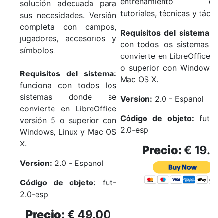
entrenamiento depo
solución adecuada para
tutoriales, técnicas y tácti
sus necesidades.
Versión
completa con campos,
Requisitos del sistema:
f
jugadores, accesorios y
con todos los sistemas 
símbolos.
convierte en LibreOffice v
o superior con Windows,
Requisitos del sistema:
Mac OS X.
funciona con todos los
sistemas donde se
Version:
2.0 -
Espanol
convierte en LibreOffice
Código de objeto
:
fut
-e
versión 5 o superior con
2.0-esp
Windows, Linux y Mac OS
X.
Precio
:
€ 19.
Version:
2.0 - Espanol
Código de objeto
:
fut-
2.0-esp
Precio
:
€ 49.00