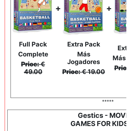
+
+
Full Pack
Extra Pack
Extr
Complete
Más
Más s
Jogadores
Price:
€
Price
49.00
Price:
€ 19.00
*****
Gestics - MOV
GAMES FOR KIDS -