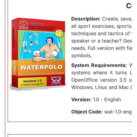
Co
Description:
Create, save, a
all sport exercises, sports dri
techniques and tactics of w
speaker or a teacher?
Gestic
needs.
Full version with fiel
symbols.
System Requirements:
Wor
systems where it turns Lib
OpenOffice version 3.5 or 
Windows, Linux and Mac OS
Version:
1.0 - English
Object Code:
wat-1.0-eng