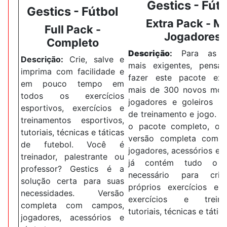
Gestics -
Fútb
Gestics -
Fútbol
Extra Pack -
Ma
Full Pack -
Jogadores
Completo
Descrição
:
Para as p
Descrição:
Crie, salve e
mais exigentes, pens
imprima com facilidade e
fazer este pacote ex
em pouco tempo em
mais de 300 novos mod
todos os exercícios
jogadores e goleiros na
esportivos, exercícios e
de treinamento e jogo.
D
treinamentos esportivos,
o pacote completo, ou 
tutoriais, técnicas e táticas
versão completa com 
de futebol.
Você é
jogadores, acessórios e 
treinador, palestrante ou
já contém tudo o
professor?
Gestics é a
necessário para cri
solução certa para suas
próprios exercícios esp
necessidades.
Versão
exercícios e treina
completa com campos,
tutoriais, técnicas e tática
jogadores, acessórios e