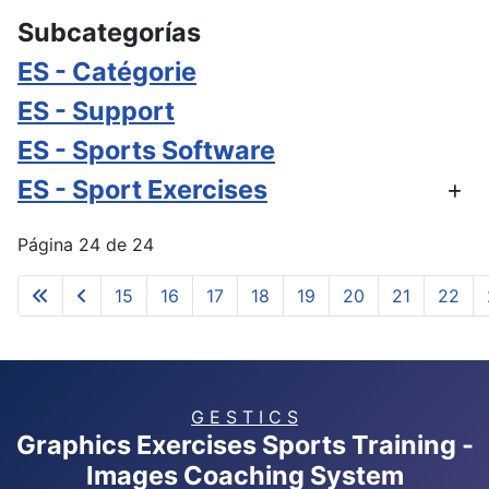
Subcategorías
ES - Catégorie
ES - Support
ES - Sports Software
ES - Sport Exercises
Página 24 de 24
15
16
17
18
19
20
21
22
G E S T I C S
Graphics Exercises Sports Training -
Images Coaching System