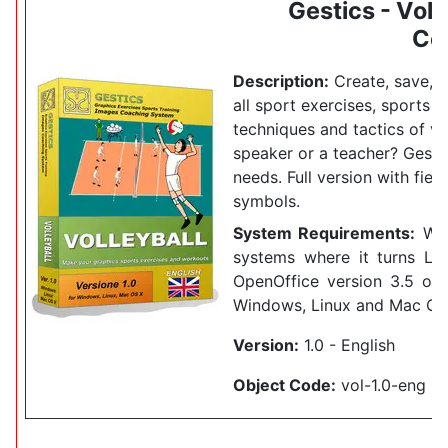
Gestics - Volle
Co
Description:
Create, save, a
all sport exercises, sports dri
techniques and tactics of vo
speaker or a teacher?
Gestic
needs.
Full version with fiel
symbols.
System Requirements:
Wor
systems where it turns Lib
OpenOffice version 3.5 or 
Windows, Linux and Mac OS
Version:
1.0 - English
Object Code:
vol-1.0-eng