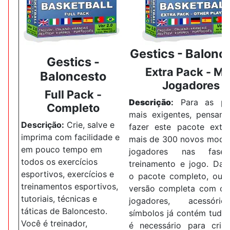
Gestics -
Balonc
Gestics -
Extra Pack -
Ma
Baloncesto
Jogadores
Full Pack -
Descrição
:
Para as pe
Completo
mais exigentes, pensam
Descrição:
Crie, salve e
fazer este pacote extr
imprima com facilidade e
mais de 300 novos mode
em pouco tempo em
jogadores nas fas
todos os exercícios
treinamento e jogo.
Dad
esportivos, exercícios e
o pacote completo, ou s
treinamentos esportivos,
versão completa com ca
tutoriais, técnicas e
jogadores, acessór
táticas de Baloncesto.
símbolos já contém tudo
Você é treinador,
é necessário para cria