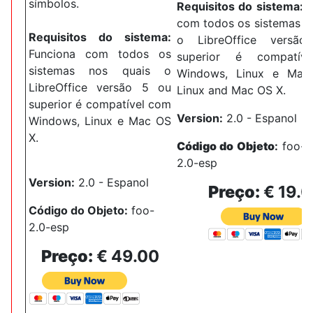
símbolos.
Requisitos do sistema:
F
com todos os sistemas n
Requisitos do sistema:
o LibreOffice versã
Funciona com todos os
superior é compatív
sistemas nos quais o
Windows, Linux e Mac
LibreOffice versão 5 ou
Linux and Mac OS X.
superior é compatível com
Version:
2.0 - Espanol
Windows, Linux e Mac OS
X.
Código do Objeto
:
foo-e
2.0-esp
Version:
2.0 - Espanol
Preço
:
€ 19.
Código do Objeto
:
foo-
2.0-esp
Preço
:
€ 49.00