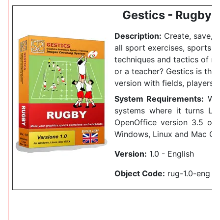
Gestics - Rugby -
Description:
Create, save, a
all sport exercises, sports dri
techniques and tactics of r
or a teacher?
Gestics is the
version with fields, players
System Requirements:
Wor
systems where it turns Lib
OpenOffice version 3.5 or 
Windows, Linux and Mac OS
Version:
1.0 - English
Object Code:
rug-1.0-eng