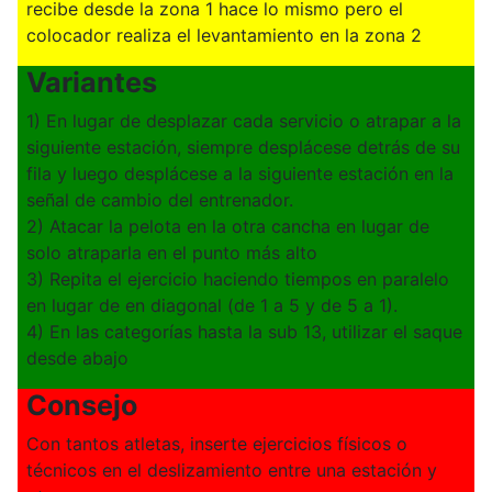
recibe desde la zona 1 hace lo mismo pero el
colocador realiza el levantamiento en la zona 2
Variantes
1) En lugar de desplazar cada servicio o atrapar a la
siguiente estación, siempre desplácese detrás de su
fila y luego desplácese a la siguiente estación en la
señal de cambio del entrenador.
2) Atacar la pelota en la otra cancha en lugar de
solo atraparla en el punto más alto
3) Repita el ejercicio haciendo tiempos en paralelo
en lugar de en diagonal (de 1 a 5 y de 5 a 1).
4) En las categorías hasta la sub 13, utilizar el saque
desde abajo
Consejo
Con tantos atletas, inserte ejercicios físicos o
técnicos en el deslizamiento entre una estación y