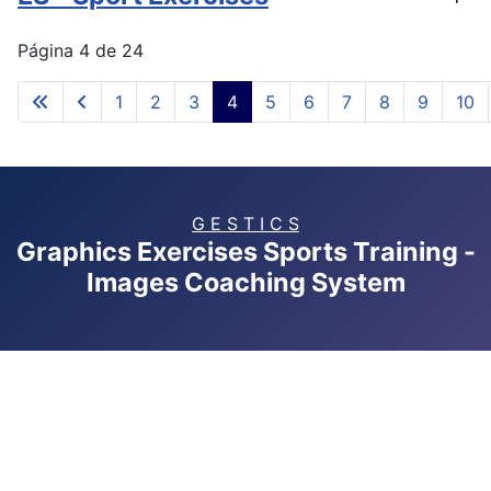
Página 4 de 24
1
2
3
4
5
6
7
8
9
10
G E S T I C S
Graphics Exercises Sports Training -
Images Coaching System