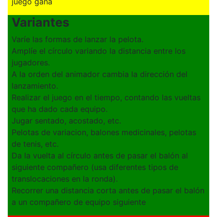
juego gana
Variantes
Varíe las formas de lanzar la pelota.
Amplíe el círculo variando la distancia entre los
jugadores.
A la orden del animador cambia la dirección del
lanzamiento.
Realizar el juego en el tiempo, contando las vueltas
que ha dado cada equipo.
Jugar sentado, acostado, etc.
Pelotas de variacion, balones medicinales, pelotas
de tenis, etc.
Da la vuelta al círculo antes de pasar el balón al
siguiente compañero (usa diferentes tipos de
translocaciones en la ronda).
Recorrer una distancia corta antes de pasar el balón
a un compañero de equipo siguiente