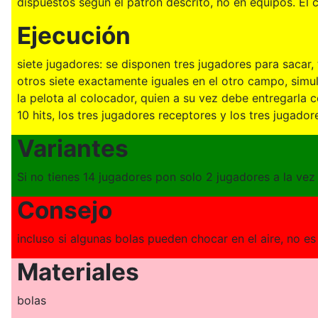
dispuestos según el patrón descrito, no en equipos. El
Ejecución
siete jugadores: se disponen tres jugadores para sacar, 
otros siete exactamente iguales en el otro campo, simu
la pelota al colocador, quien a su vez debe entregarla 
10 hits, los tres jugadores receptores y los tres jugad
Variantes
Si no tienes 14 jugadores pon solo 2 jugadores a la vez
Consejo
incluso si algunas bolas pueden chocar en el aire, no e
Materiales
bolas