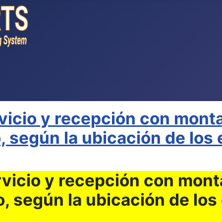
icio y recepción con montaj
o, según la ubicación de lo
vicio y recepción con montaj
o, según la ubicación de lo