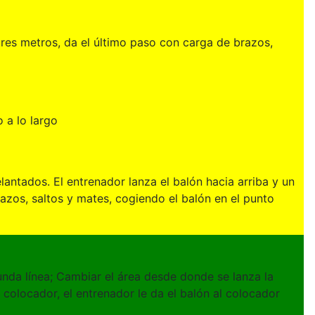
 tres metros, da el último paso con carga de brazos,
 a lo largo
lantados. El entrenador lanza el balón hacia arriba y un
azos, saltos y mates, cogiendo el balón en el punto
gunda línea; Cambiar el área desde donde se lanza la
l colocador, el entrenador le da el balón al colocador