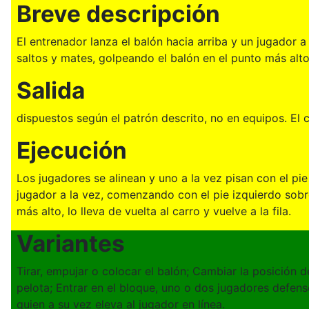
Breve descripción
El entrenador lanza el balón hacia arriba y un jugador 
saltos y mates, golpeando el balón en el punto más alto, 
Salida
dispuestos según el patrón descrito, no en equipos. El
Ejecución
Los jugadores se alinean y uno a la vez pisan con el pie
jugador a la vez, comenzando con el pie izquierdo sobre
más alto, lo lleva de vuelta al carro y vuelve a la fila.
Variantes
Tirar, empujar o colocar el balón; Cambiar la posición 
pelota; Entrar en el bloque, uno o dos jugadores defensor
quien a su vez eleva al jugador en línea.